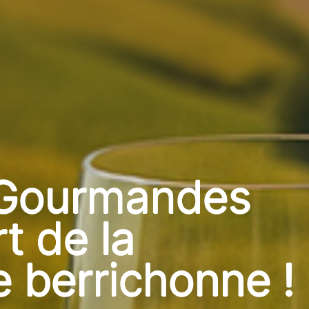
 Gourmandes
art de la
 berrichonne !