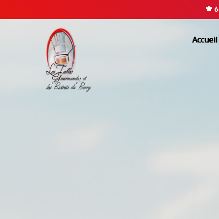
🍁
6
Accueil